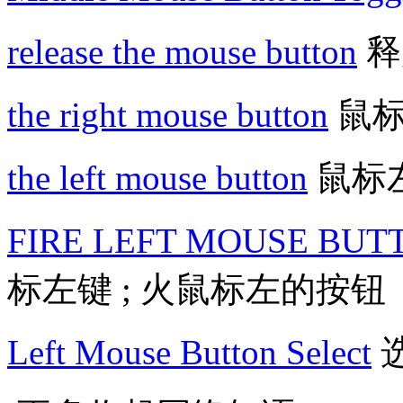
release the mouse button
释
the right mouse button
鼠标
the left mouse button
鼠标
FIRE LEFT MOUSE BUT
标左键 ; 火鼠标左的按钮
Left Mouse Button Select