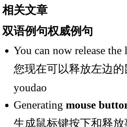
相关文章
双语例句
权威例句
You
can
now
release
the 
您
现在
可以
释放
左边
的
youdao
Generating
mouse
butto
生成
鼠标键
按下
和
释放