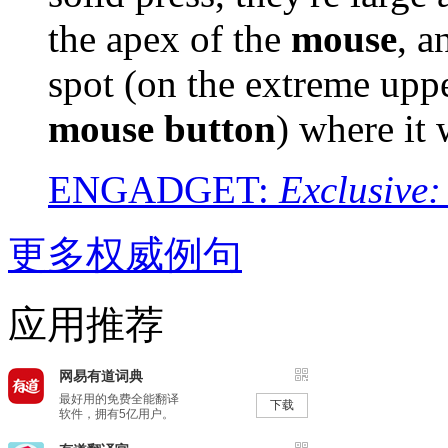
the apex of the
mouse
, a
spot (on the extreme uppe
mouse
button
) where it 
ENGADGET:
Exclusive
更多权威例句
应用推荐