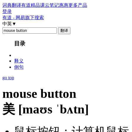
词典
翻译
有道精品课
云笔记
惠惠
更多产品
登录
有道 - 网易旗下搜索
中英
▼
目录
释义
例句
go top
mouse button
美
[maʊs ˈbʌtn]
鼠标按钮：计算机鼠标