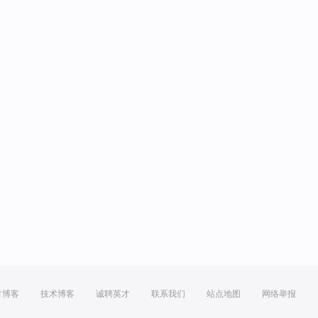
方博客
技术博客
诚聘英才
联系我们
站点地图
网络举报