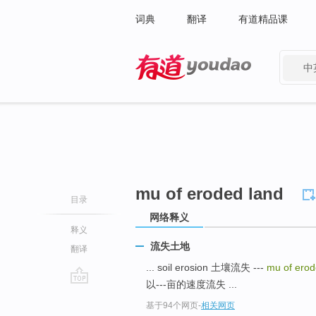
词典
翻译
有道精品课
中
有道 - 网易旗下搜索
mu of eroded land
目录
网络释义
释义
流失土地
翻译
... soil erosion 土壤流失 ---
mu of ero
以---亩的速度流失 ...
go
基于94个网页
-
相关网页
top