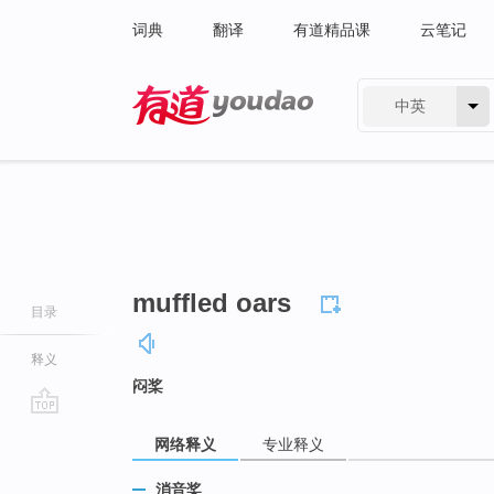
词典
翻译
有道精品课
云笔记
中英
有道 - 网易旗下搜索
muffled oars
目录
释义
闷桨
go
网络释义
专业释义
top
消音桨