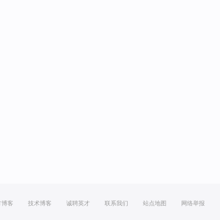
方博客
技术博客
诚聘英才
联系我们
站点地图
网络举报