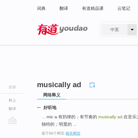
词典
翻译
有道精品课
云笔记
中英
有道 - 网易旗下搜索
musically ad
目录
网络释义
释义
好听地
翻译
... mic a.有韵律的；有节奏的
musically ad
.在音乐
独特的；明显的 ...
go
基于68个网页
-
相关网页
top