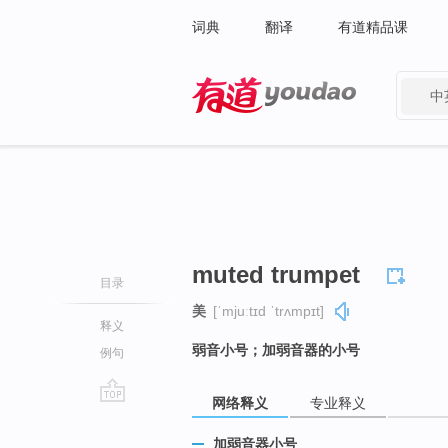
词典
翻译
有道精品课
中
有道 - 网易旗下搜索
muted trumpet
目录
美
[ˈmjuːtɪd ˈtrʌmpɪt]
释义
弱音小号；加弱音器的小号
例句
网络释义
专业释义
go
top
加弱音器小号