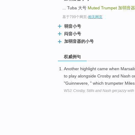
... Tuba 大号
Muted Trumpet
加弱音器
基于799个网页
-
相关网页
弱音小号
闷音小号
加弱音器的小号
权威例句
Another highlight came when Marsali
to play alongside Crosby and Nash on 
"Guinnevere, " which trumpeter Miles
WSJ:
Crosby, Stills and Nash get jazzy with