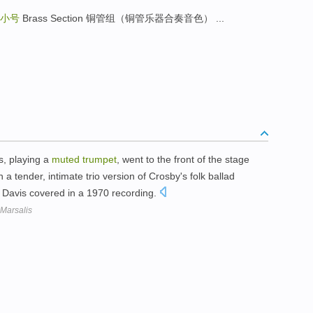
小号
Brass Section 铜管组（铜管乐器合奏音色） ...
s, playing a
muted
trumpet
, went to the front of the stage
a tender, intimate trio version of Crosby's folk ballad
 Davis covered in a 1970 recording.
 Marsalis