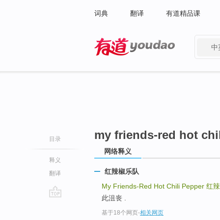
词典
翻译
有道精品课
中
有道 - 网易旗下搜索
my friends-red hot chi
目录
网络释义
释义
红辣椒乐队
翻译
My Friends-Red Hot Chili Pepper
红辣
此沮丧 .
go
基于18个网页
-
相关网页
top