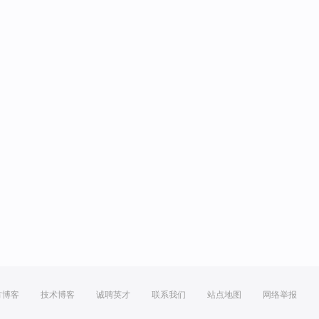
方博客
技术博客
诚聘英才
联系我们
站点地图
网络举报