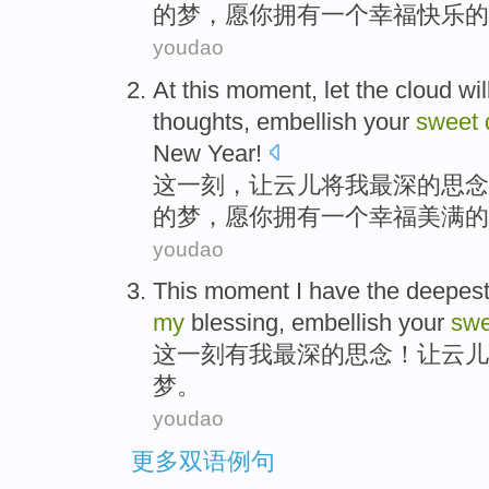
的
梦
，
愿
你
拥有
一个
幸福快乐
的
youdao
At
this
moment
,
let
the cloud
wil
thoughts
,
embellish
your
sweet
New Year
!
这
一刻
，
让
云儿
将
我
最深的
思念
的
梦
，
愿
你
拥有
一个
幸福美满
的
youdao
This
moment
I
have
the deepes
my
blessing
,
embellish
your
swe
这
一刻
有
我
最深
的
思念
！
让
云儿
梦
。
youdao
更多双语例句