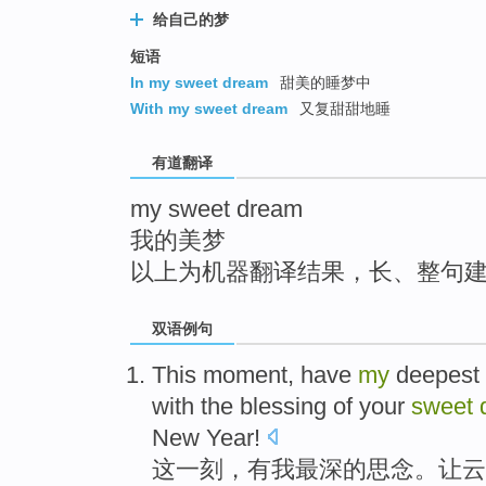
top
给自己的梦
短语
In my sweet dream
甜美的睡梦中
With my sweet dream
又复甜甜地睡
有道翻译
my sweet dream
我的美梦
以上为机器翻译结果，长、整句
双语例句
This
moment
,
have
my
deepest
with
the
blessing
of
your
sweet
New Year
!
这
一刻
，
有
我
最深的
思念
。
让
云