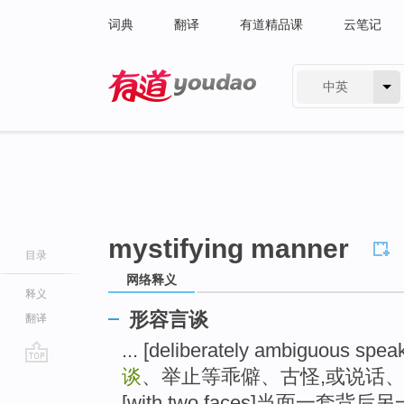
词典
翻译
有道精品课
云笔记
中英
有道 - 网易旗下搜索
mystifying manner
目录
网络释义
释义
形容言谈
翻译
... [deliberately ambiguous spea
谈
、举止等乖僻、古怪,或说话、
go
top
[with two faces]当面一套