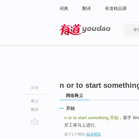
词典
翻译
有道精品课
中
有道 - 网易旗下搜索
n or to start somethin
目录
网络释义
释义
开始
翻译
n or to start something
开始
，着手 Work 
开工将马上进行。
go
基于1个网页
-
相关网页
top