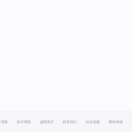
方博客
技术博客
诚聘英才
联系我们
站点地图
网络举报