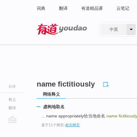
词典
翻译
有道精品课
云笔记
中英
有道 - 网易旗下搜索
name fictitiously
目录
网络释义
释义
虚构地取名
翻译
... name appropriately恰当地命名
name fictitiousl
基于11个网页
-
相关网页
go
top