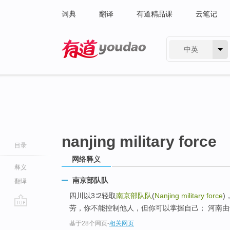
词典
翻译
有道精品课
云笔记
中英
有道 - 网易旗下搜索
nanjing military force
目录
网络释义
释义
南京部队队
翻译
四川以3∶2轻取
南京部队队
(
Nanjing military force
)
劳，你不能控制他人，但你可以掌握自己； 河南由于净胜局(
go
基于28个网页
-
相关网页
top