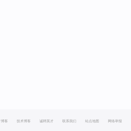
方博客
技术博客
诚聘英才
联系我们
站点地图
网络举报