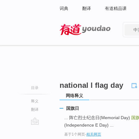
词典
翻译
有道精品课
中
有道 - 网易旗下搜索
national l flag day
目录
网络释义
释义
国旗日
翻译
... 阵亡烈士纪念日(Memorial Day)
国
(Independence E Day) ...
go
基于1个网页
-
相关网页
top