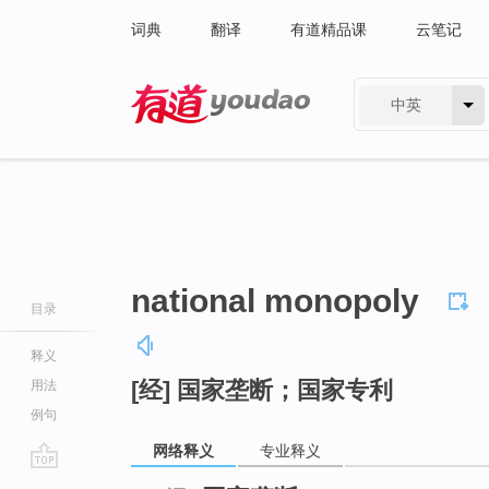
词典
翻译
有道精品课
云笔记
中英
有道 - 网易旗下搜索
national monopoly
目录
释义
[经] 国家垄断；国家专利
用法
例句
网络释义
专业释义
go