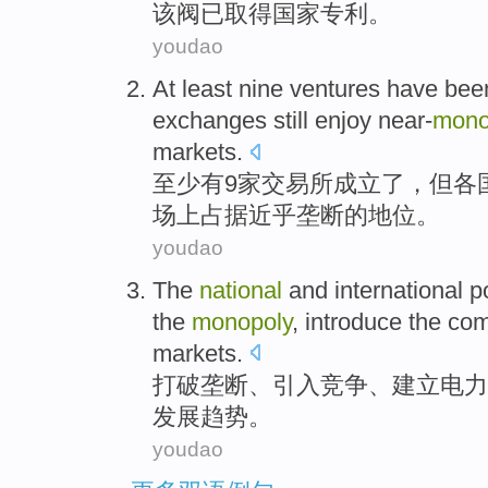
该
阀
已
取得
国家
专利
。
youdao
At least
nine
ventures
have
bee
exchanges
still
enjoy near-
mono
markets
.
至少
有
9
家
交易所
成立
了，
但
各
场上占据
近乎
垄断的
地位
。
youdao
The
national
and
international
p
the
monopoly
,
introduce the
com
markets
.
打破
垄断
、
引入
竞争
、
建立
电力
发展趋势
。
youdao