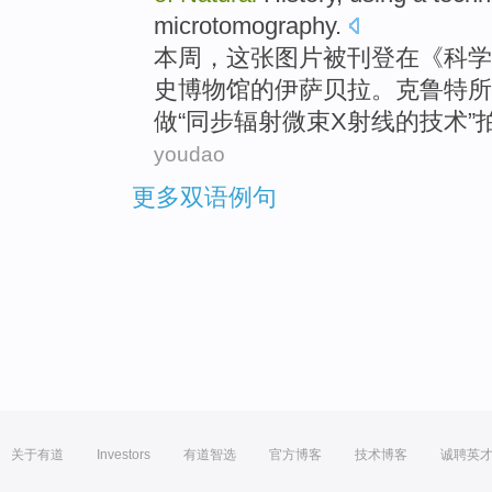
microtomography.
本周
，
这
张图片被
刊登
在
《
科学
史
博物馆
的
伊萨贝拉
。克鲁特所
做“
同步
辐射微束X射线的
技术
”
youdao
更多双语例句
关于有道
Investors
有道智选
官方博客
技术博客
诚聘英