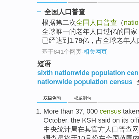
全国人口普查
根据第二次
全国人口普查
（
nati
全球唯一的老年人口过亿的国家，
已经达到1.78亿，占全球老年人口
基于841个网页
-
相关网页
短语
sixth nationwide population ce
nationwide population census
双语例句
权威例句
More than
37, 000
census
taker
October
,
the KSH
said
on
its
off
中央
统计局
在
其
官方
人口
普查
网
调查员
将
于
10月份在
全国范围