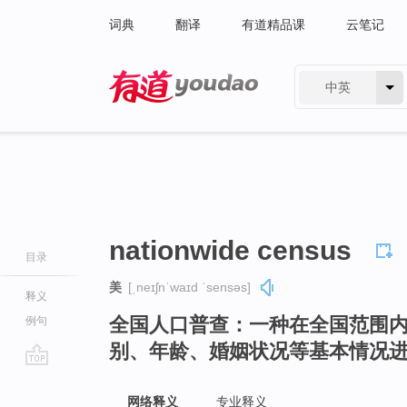
词典
翻译
有道精品课
云笔记
中英
有道 - 网易旗下搜索
nationwide census
目录
美
[ˌneɪʃnˈwaɪd ˈsensəs]
释义
全国人口普查：一种在全国范围
例句
别、年龄、婚姻状况等基本情况
go
top
网络释义
专业释义