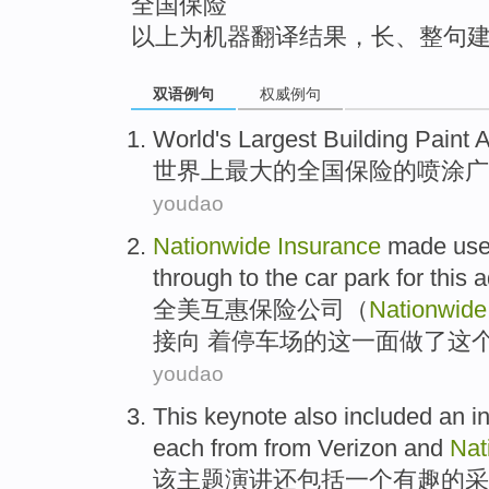
全国保险
以上为机器翻译结果，长、整句
双语例句
权威例句
World
's
Largest
Building Paint
世界
上
最大
的
全国
保险的
喷涂
广
youdao
Nationwide
Insurance
made
us
through
to
the car
park for
this
a
全美
互惠
保险公司
（
Nationwid
接
向
着
停车场
的
这
一面
做了
这
youdao
This
keynote
also
included
an
i
each
from from
Verizon
and
Nat
该
主题演讲
还
包括
一个
有趣的
采