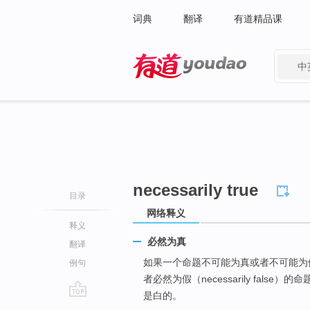
词典
翻译
有道精品课
中
有道 - 网易旗下搜索
necessarily true
目录
网络释义
释义
必然为真
翻译
如果一个命题不可能为真或者不可能为
例句
者必然为假（necessarily fa
是白的。
go