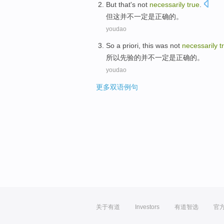
But
that
's not
necessarily
true
.
但
这
并不
一定是
正确
的。
youdao
So
a
priori
, this
was not
necessarily
t
所以
先验
的
并不
一定是
正确的
。
youdao
更多双语例句
关于有道
Investors
有道智选
官