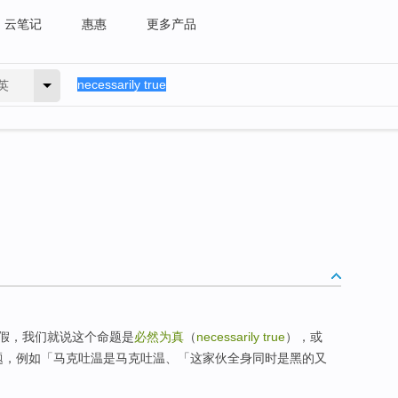
云笔记
惠惠
更多产品
英
假，我们就说这个命题是
必然为真
（
necessarily true
），或
lse）的命题，例如「马克吐温是马克吐温、「这家伙全身同时是黑的又