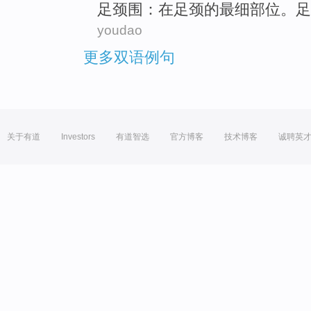
足
颈
围
：
在
足颈
的
最
细部
位
。足
youdao
更多双语例句
关于有道
Investors
有道智选
官方博客
技术博客
诚聘英