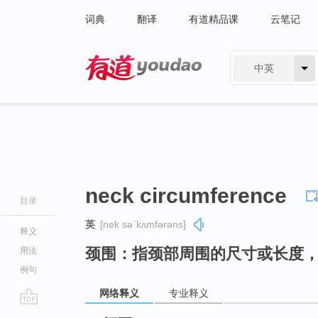
词典
翻译
有道精品课
云笔记
中英
有道 - 网易旗下搜索
neck circumference
目录
英
[nek səˈkʌmfərəns]
释义
颈围：指颈部周围的尺寸或长度
用法
例句
网络释义
专业释义
go