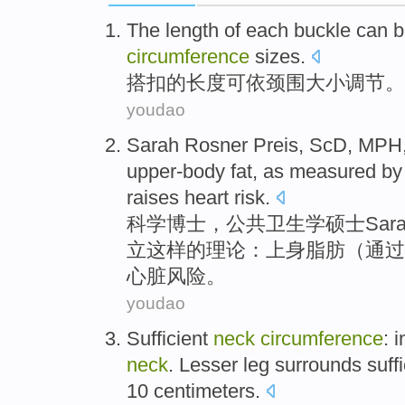
The
length
of
each buckle
can 
circumference
sizes
.
搭
扣
的
长度
可
依
颈
围
大小
调节
。
youdao
Sarah
Rosner
Preis
, ScD, MPH
upper-body
fat
, as
measured
b
raises
heart
risk
.
科学博士，公共卫生学硕士
Sar
立
这样
的
理论
：上身
脂肪
（通过
心脏
风险。
youdao
Sufficient
neck
circumference
:
i
neck
.
Lesser
leg
surrounds suffi
10
centimeters
.