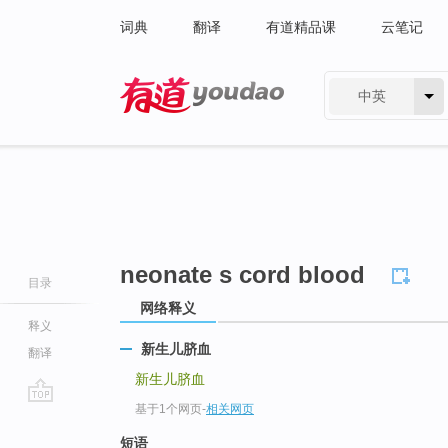
词典
翻译
有道精品课
云笔记
中英
有道 - 网易旗下搜索
neonate s cord blood
目录
网络释义
释义
新生儿脐血
翻译
新生儿脐血
基于1个网页
-
相关网页
go
top
短语