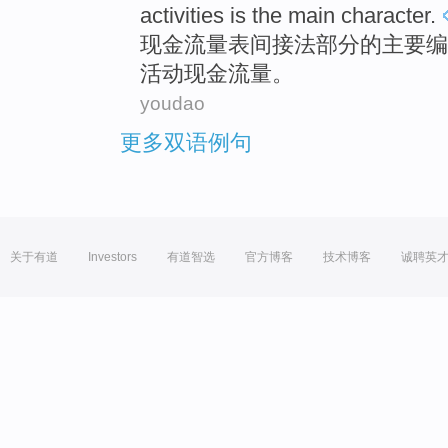
activities
is
the
main
character
.
现金
流量表
间接
法
部分
的
主要
编
活动
现金
流量
。
youdao
更多双语例句
关于有道
Investors
有道智选
官方博客
技术博客
诚聘英