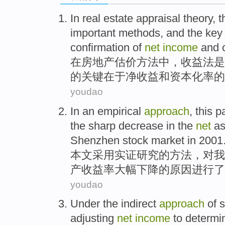
In
real estate
appraisal theory
, 
important
methods
,
and
the
key
confirmation
of
net
income
and
在
房地产
估价
方法
中，
收益
法
是
的
关键在于
净
收益
和
资本化
率的
youdao
In
an empirical
approach
,
this
p
the
sharp
decrease in
the
net
as
Shenzhen
stock
market
in 2001
本文
采用
实证
研究的
方法
，对
我
产
收益率
大幅
下降
的
原因
进行了
youdao
Under the
indirect
approach
of
s
adjusting
net
income
to
determi