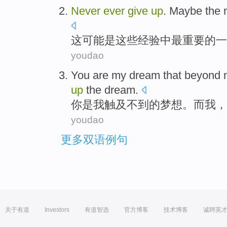
Never
ever
give
up
. Maybe
the 
这可能
是这些经验中
最
重要
的一
youdao
You
are
my
dream
that beyond
up
the dream.
你
是
我
触及不到
的
梦想
。
而
我
，
youdao
更多双语例句
关于有道
Investors
有道智选
官方博客
技术博客
诚聘英