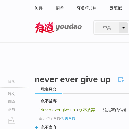
词典
翻译
有道精品课
云笔记
中英
有道 - 网易旗下搜索
never ever give up
目录
网络释义
释义
永不放弃
翻译
例句
“
Never ever give up
（
永不放弃
），这是我的信念
基于74个网页
-
相关网页
go
永不言弃