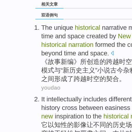
相关文章
双语例句
The
unique
historical
narrative
time
and
space
created
by
New
historical
narration
formed
the
c
beyond time and space.
《
故事
新编》
所创造
的
跨越
时空
模式
与
“
新
历史主义”
小说
古今
杂
之间
形成了
跨越时空的
契合
。
youdao
It
intellectually
includes
different
history
cross
between
easiness
new
inspiration
to
the
historical
它
以
知性
的影像让
不同
的
历史
场