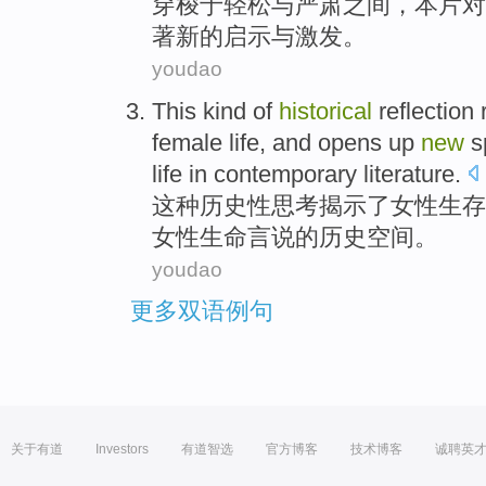
穿梭于
轻松
与
严肃
之间
，本片对
著
新的
启示
与激发。
youdao
This kind
of
historical
reflection
female
life
, and
opens up
new
s
life
in
contemporary
literature
.
这种
历史性
思考
揭示
了
女性
生存
女性
生命
言说
的
历史
空间
。
youdao
更多双语例句
关于有道
Investors
有道智选
官方博客
技术博客
诚聘英