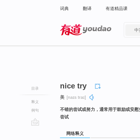
词典
翻译
有道精品课
中
有道 - 网易旗下搜索
nice try
目录
美
[naɪs traɪ]
释义
不错的尝试或努力，通常用于鼓励或安慰
例句
尝试
go
网络释义
top