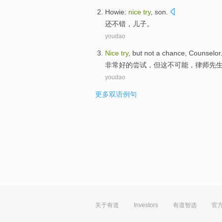
Howie
:
nice
try
,
son
.
还
不错
，
儿子
。
youdao
Nice
try
,
but
not
a
chance
,
Counselor
非常好的
尝试
，
但
这不
可能
，
律师先
youdao
更多双语例句
关于有道
Investors
有道智选
官