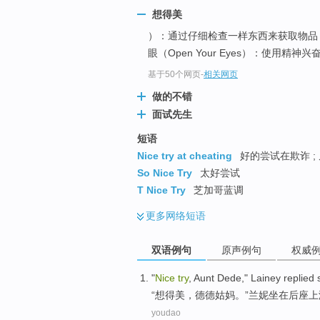
想得美
）：通过仔细检查一样东西来获取物
眼（Open Your Eyes）：使用精神兴奋
基于50个网页
-
相关网页
做的不错
面试先生
短语
Nice try at cheating
好的尝试在欺诈 ;
So Nice Try
太好尝试
T Nice Try
芝加哥蓝调
更多
网络短语
双语例句
原声例句
权威
"
Nice
try
, Aunt Dede," Lainey replied 
“
想得美，德德姑妈。”兰妮坐在后座
youdao