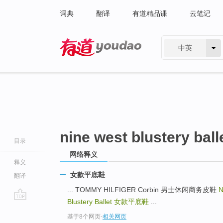
词典
翻译
有道精品课
云笔记
中英
有道 - 网易旗下搜索
nine west blustery ball
目录
网络释义
释义
女款平底鞋
翻译
... TOMMY HILFIGER Corbin 男士休闲商务皮鞋
N
Blustery Ballet
女款平底鞋
...
go
基于8个网页
-
相关网页
top