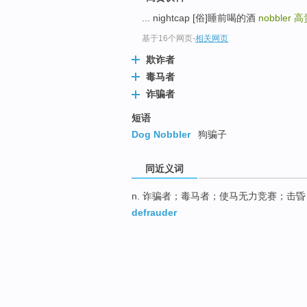
... nightcap [俗]睡前喝的酒
nobbler
高
基于16个网页
-
相关网页
欺诈者
毒马者
诈骗者
短语
Dog Nobbler
狗骗子
同近义词
n. 诈骗者；毒马者；使马无力竞赛；击昏
defrauder