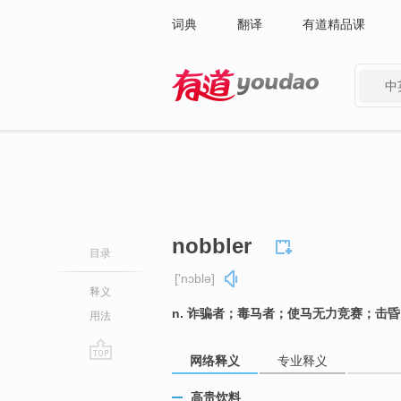
词典
翻译
有道精品课
中
有道 - 网易旗下搜索
nobbler
目录
['nɔblə]
释义
n. 诈骗者；毒马者；使马无力竞赛；击昏
用法
网络释义
专业释义
go
top
高贵饮料