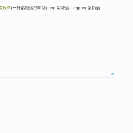
贵饮料
(一种蒸馏酒或啤酒) nog 浓啤酒-- eggnog蛋奶酒 ...