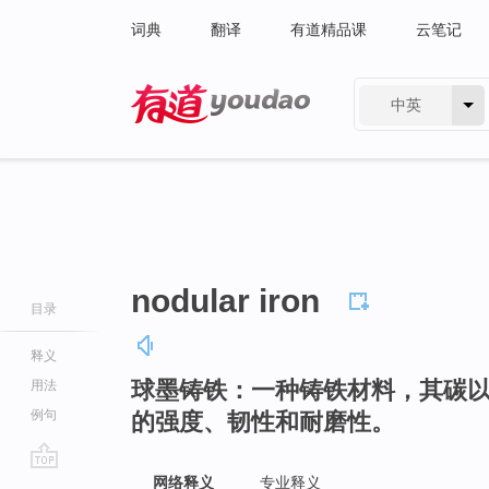
词典
翻译
有道精品课
云笔记
中英
有道 - 网易旗下搜索
nodular iron
目录
释义
球墨铸铁：一种铸铁材料，其碳
用法
例句
的强度、韧性和耐磨性。
go
网络释义
专业释义