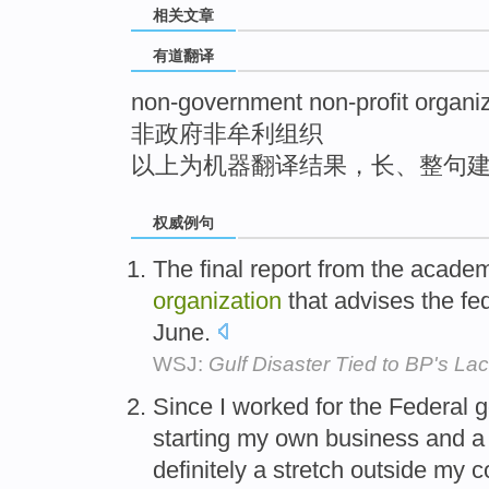
相关文章
top
有道翻译
non-government non-profit organi
非政府非牟利组织
以上为机器翻译结果，长、整句
权威例句
The final report from the academy
organization
that advises the fe
June.
WSJ:
Gulf Disaster Tied to BP's Lac
Since I worked for the Federal 
starting my own business and a 
definitely a stretch outside my 