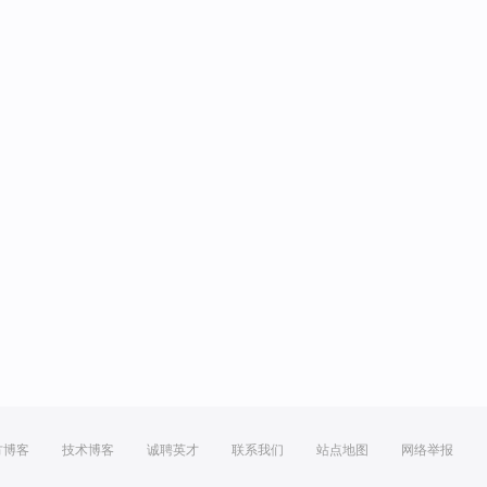
方博客
技术博客
诚聘英才
联系我们
站点地图
网络举报