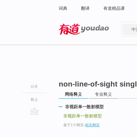
词典
翻译
有道精品课
中
有道 - 网易旗下搜索
non-line-of-sight sing
目录
网络释义
专业释义
释义
非视距单一散射模型
非视距单一散射模型
go
基于1个网页
-
相关网页
top