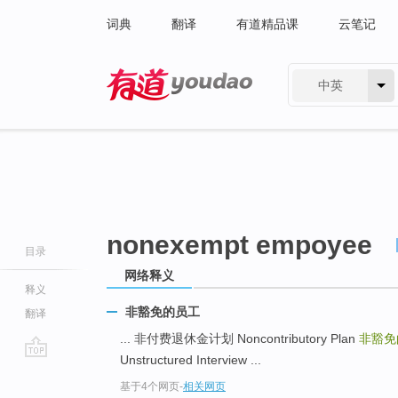
词典
翻译
有道精品课
云笔记
中英
有道 - 网易旗下搜索
nonexempt empoyee
目录
网络释义
释义
非豁免的员工
翻译
... 非付费退休金计划 Noncontributory Plan
非豁免
Unstructured Interview ...
go
基于4个网页
-
相关网页
top