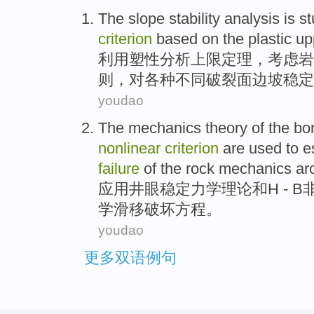
The slope
stability
analysis
is s
criterion
based
on
the
plastic
up
利用
塑性
分析
上限定理，考虑岩
则，
对
各种
不同破裂
面边坡
稳定
youdao
The
mechanics
theory
of the
bo
nonlinear
criterion
are
used
to e
failure
of the
rock
mechanics
aro
应用
井
眼
稳定
力学
理论
和
H -
B
学
滑移
破坏
方程
。
youdao
更多双语例句