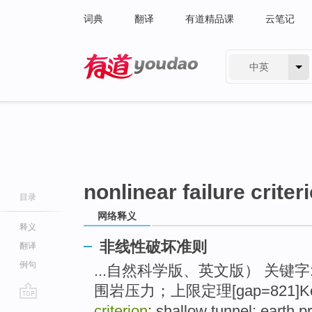
词典
翻译
有道精品课
云笔记
中英
有道 - 网易旗下搜索
nonlinear failure criter
目录
网络释义
释义
非线性破坏准则
翻译
例句
...自然科学版、英文版） 关键字
围岩压力；上限定理[gap=821]Key
go
criterion
; shallow tunnel; earth 