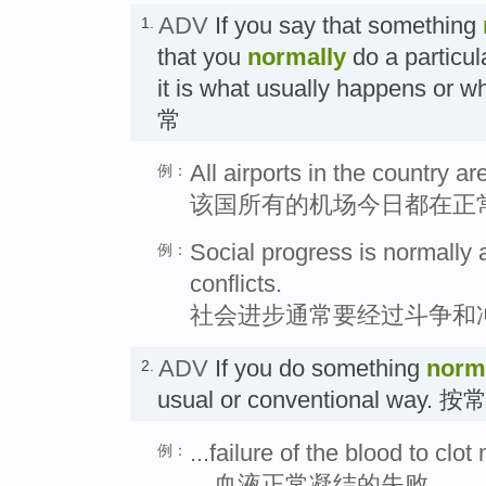
ADV
If you say that something
1.
that you
normally
do a particul
it is what usually happens or w
常
All airports in the country a
例：
该国所有的机场今日都在正
Social progress is normally 
例：
conflicts.
社会进步通常要经过斗争和
ADV
If you do something
norm
2.
usual or conventional way.
...failure of the blood to clot
例：
…血液正常凝结的失败。