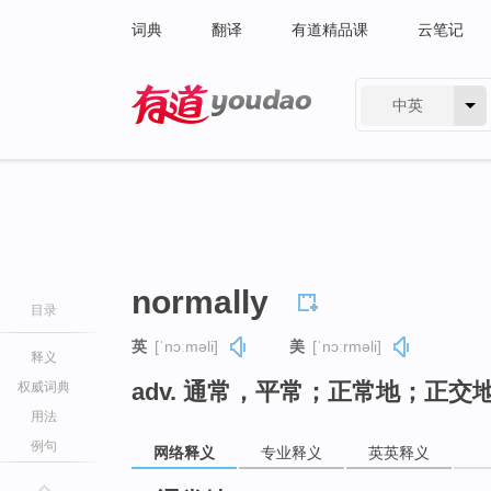
词典
翻译
有道精品课
云笔记
中英
有道 - 网易旗下搜索
normally
目录
英
[ˈnɔːməli]
美
[ˈnɔːrməli]
释义
adv. 通常，平常；正常地；正交
权威词典
用法
例句
网络释义
专业释义
英英释义