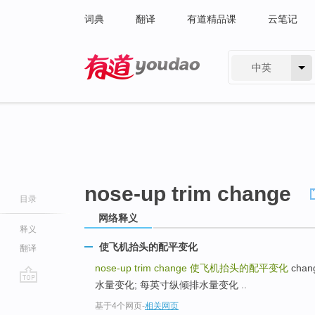
词典
翻译
有道精品课
云笔记
中英
有道 - 网易旗下搜索
nose-up trim change
目录
网络释义
释义
使飞机抬头的配平变化
翻译
nose-up trim change
使飞机抬头的配平变化
chang
水量变化; 每英寸纵倾排水量变化 ..
go
基于4个网页
-
相关网页
top