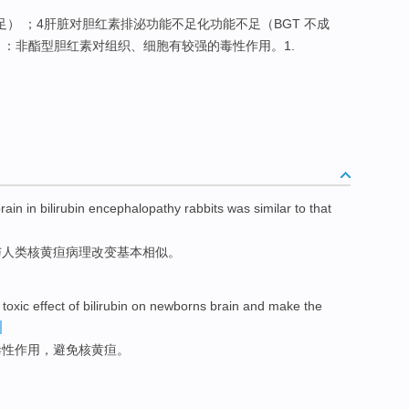
不足） ；4肝脏对胆红素排泌功能不足化功能不足（BGT 不成
）：非酯型胆红素对组织、细胞有较强的毒性作用。1.
rain
in bilirubin
encephalopathy
rabbits
was
similar
to that
与
人类
核黄疸病理改变
基本相似
。
toxic
effect
of
bilirubin
on
newborns
brain
and make the
毒性
作用
，
避免
核
黄疸
。