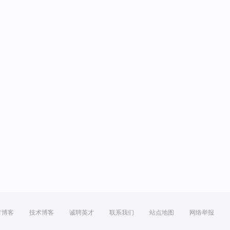
方博客
技术博客
诚聘英才
联系我们
站点地图
网络举报