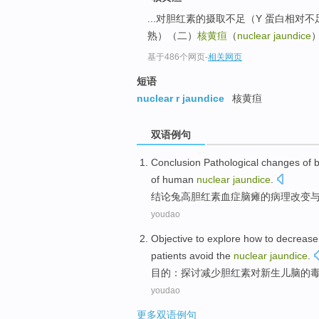
...对胆红素的摄取不足（Y 蛋白相对
熟）（二）
核黄疸
（
nuclear jaundice
基于486个网页
-
相关网页
短语
nuclear r jaundice
核黄疸
双语例句
Conclusion
Pathological
changes
of
b
of
human
nuclear
jaundice
.
结论
兔
高胆红素
血症
脑瘫
的
病理
改变
youdao
Objective to
explore how to
decrease
patients
avoid
the
nuclear
jaundice
.
目的
：
探讨
减少
胆红素
对
新生儿
脑
的
youdao
更多双语例句