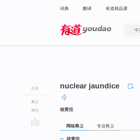
词典
翻译
有道精品课
中
有道 - 网易旗下搜索
nuclear jaundice
目录
释义
核黄疸
例句
网络释义
专业释义
go
top
核黄疸