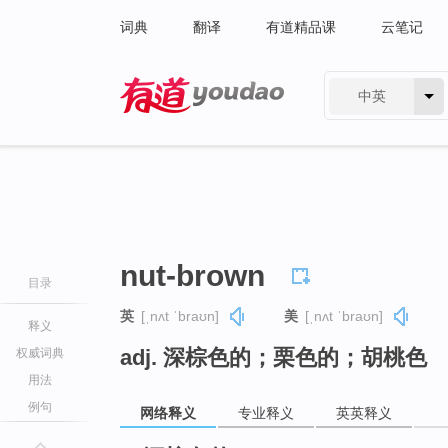
词典
翻译
有道精品课
云笔记
中英
有道 - 网易旗下搜索
nut-brown
目录
英
[ˌnʌt ˈbraʊn]
美
[ˌnʌt ˈbraʊn]
释义
adj. 深棕色的；栗色的；胡桃色
权威词典
用法
例句
网络释义
专业释义
英英释义