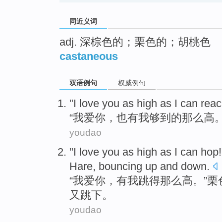
同近义词
adj. 深棕色的；栗色的；胡桃色
castaneous
双语例句
权威例句
"
I
love
you
as
high
as I
can rea
“
我
爱
你
，也有我
够
到的
那么
高
。
youdao
"
I
love
you
as
high
as I can
hop
Hare
,
bouncing
up and down.
“
我
爱
你
，有我
跳
得那么
高
。”
栗
又跳下。
youdao