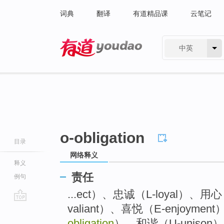
词典
翻译
有道精品课
云笔记
中英
有道 - 网易旗下搜索
o-obligation
目录
网络释义
释义
责任
例句
...ect）、忠诚（L-loyal）、用心
valiant）、喜悦（E-enjoyme
go
top
obligation
）、和谐（U-unis