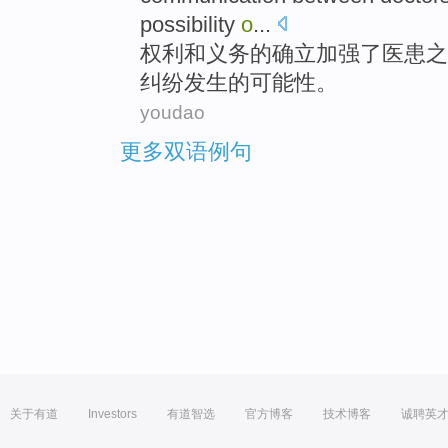
possibility
o
...
权利
和
义务
的
确立
加强
了
医患
之
纠纷发生的
可能性
。
youdao
更多双语例句
关于有道
Investors
有道智选
官方博客
技术博客
诚聘英