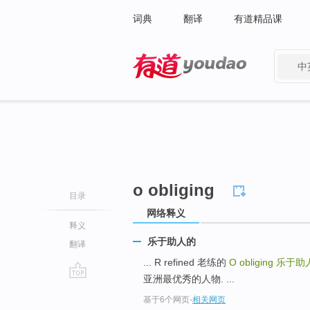
词典
翻译
有道精品课
中
有道 - 网易旗下搜索
o obliging
目录
网络释义
释义
乐于助人的
翻译
... R refined 老练的
O obliging
乐于助
亚洲最优秀的人物. ...
go
基于6个网页
-
相关网页
top