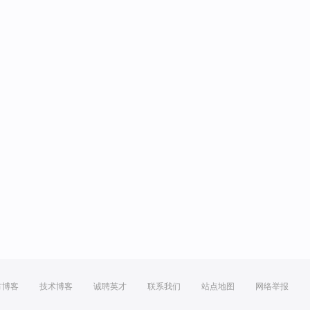
方博客
技术博客
诚聘英才
联系我们
站点地图
网络举报