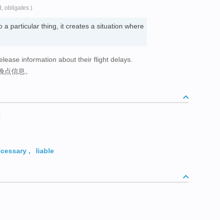
d, obligates )
 a particular thing, it creates a situation where
release information about their flight delays.
晚点信息。
惠
cessary
,
liable