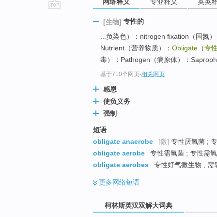
网络释义
专业释义
英英
go
专性的
[生物]
top
...负染色）：nitrogen fixation（固
Nutrient（营养物质）：
Obligate
（
专
毒）：Pathogen（病原体）：Saprophyt
基于710个网页
-
相关网页
感恩
使负义务
强制
短语
obligate anaerobe
[微]
专性厌氧菌 ; 
obligate aerobe
专性需氧菌 ; 专性需氧
obligate aerobes
专性好气微生物 ; 需氧
更多
网络短语
柯林斯英汉双解大词典