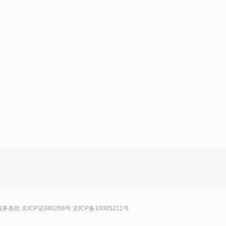
服务条款
京ICP证080268号
京ICP备10005211号