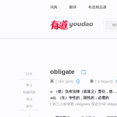
词典
翻译
有道精品课
中
有道 - 网易旗下搜索
obligate
目录
英
[ˈɒblɪˌɡeɪt]
美
[ˈɑːblɪɡeɪt]
释义
v. （使）负有法律（或道义）责任，使
权威词典
adj. （生）专性的，固性的；必需的
用法
[ 第三人称单数 obligates 现在分词 obligati
例句