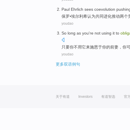
Paul
Ehrlich
sees
coevolution
pushin
保罗
•
埃
尔利希
认为
共同进化
推动
两个
youdao
So long as
you
're not using
it
to
oblig
只要
你
不用
它
来
施恩于
你
的前妻
，你
youdao
更多双语例句
关于有道
Investors
有道智选
官