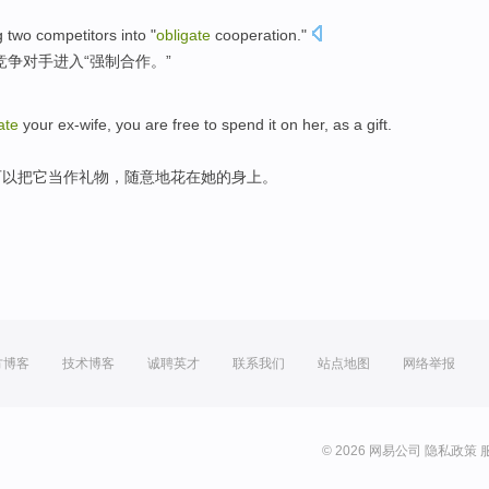
g
two
competitors
into
"
obligate
cooperation
."
竞争对手
进入
“
强制
合作
。”
ate
your
ex-wife
, you
are free
to
spend
it
on
her
,
as
a
gift
.
可以
把
它
当作
礼物
，
随意
地
花
在
她
的身上。
方博客
技术博客
诚聘英才
联系我们
站点地图
网络举报
© 2026 网易公司
隐私政策