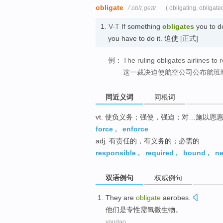
obligate
/ˈɒblɪˌɡeɪt/
( obligating, obligate
1.
V-T
If something
obligates
you to do
you have to do it. 迫使
[正式]
例：
The ruling obligates airlines to 
这一裁决迫使航空公司公布航班
同近义词
同根词
vt. 使负义务；强使，强迫；对…施以恩
force
,
enforce
adj. 有责任的，有义务的；必需的
responsible
,
required
,
bound
,
ne
双语例句
权威例句
They
are
obligate
aerobes
.
他们
是
专
性需氧微生物。
youdao