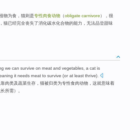
植物为食，猫则是
专性肉食动物
（
obligate carnivore
），很
，猫已经完全丧失了消化碳水化合物的能力，无法品尝甜味
ng
we
can
survive
on
meat
and
vegetables
,
a cat
is
eaning
it
needs
meat
to
survive
(or at least
thrive
).
以
靠
肉类
及
蔬菜
生存
，
猫
被
归类
为
专
性食肉动物，这就意味着
成长所需）。