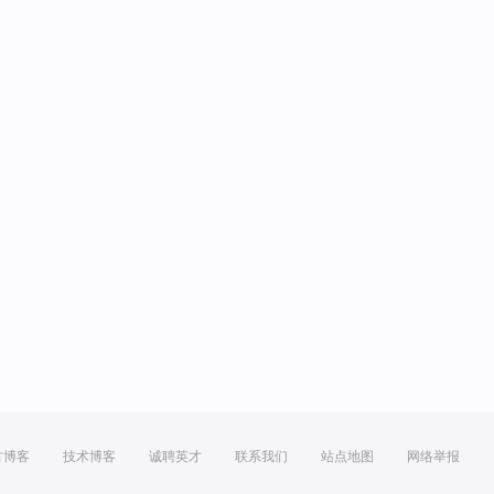
方博客
技术博客
诚聘英才
联系我们
站点地图
网络举报