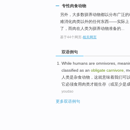
专性肉食动物
另外，大多数驯养动物都以分布广泛的
难消化肉类以外的任何东西——实际上
了，而肉在人类为驯养动物准备的...
基于44个网页
-
相关网页
双语例句
While
humans
are
omnivores
,
meani
classified
as
an
obligate
carnivore
,
m
人类
是
杂食动物
，这就
意味着
我们
可
它
必须
食用肉类才能生存（
或
至少是
youdao
更多双语例句