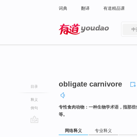
词典
翻译
有道精品课
中
有道 - 网易旗下搜索
obligate carnivore
目录
释义
专性食肉动物：一种生物学术语，指那些
例句
等。
go
网络释义
专业释义
top