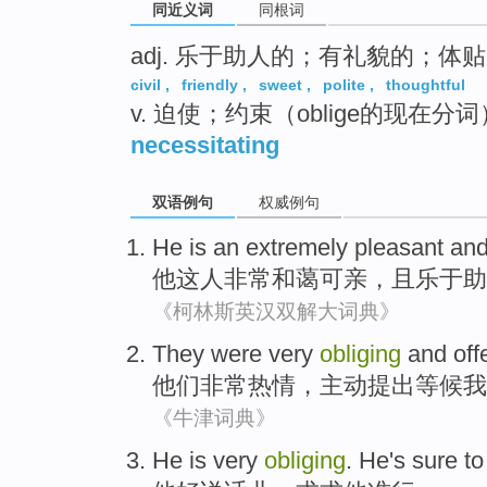
同近义词
同根词
adj. 乐于助人的；有礼貌的；体
civil
,
friendly
,
sweet
,
polite
,
thoughtful
v. 迫使；约束（oblige的现在分词
necessitating
双语例句
权威例句
He
is an
extremely
pleasant
an
他
这
人非常
和蔼可亲
，且乐于助
《柯林斯英汉双解大词典》
They
were very
obliging
and
off
他们
非常
热情
，
主动
提出
等候
我
《牛津词典》
He
is very
obliging
. He's sure to