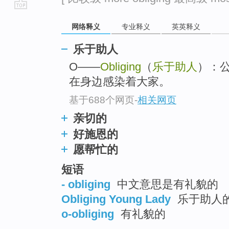
go
网络释义
专业释义
英英释义
top
乐于助人
O——
Obliging
（
乐于助人
）：公
在身边感染着大家。
基于688个网页
-
相关网页
亲切的
好施恩的
愿帮忙的
短语
- obliging
中文意思是有礼貌的
Obliging Young Lady
乐于助人
o-obliging
有礼貌的