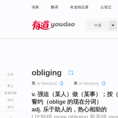
词典
翻译
有道精品课
云笔记
中英
有道 - 网易旗下搜索
obliging
目录
英
[əˈblaɪdʒɪŋ]
美
[əˈblaɪdʒɪŋ]
释义
v. 强迫（某人）做（某事）；
权威词典
用法
誓约（oblige 的现在分词）
例句
adj. 乐于助人的，热心相助的
[ 比较级 more obliging 最高级 most 