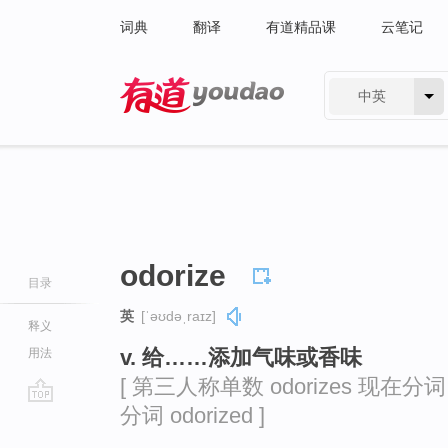
词典
翻译
有道精品课
云笔记
中英
有道 - 网易旗下搜索
odorize
目录
英
[ˈəʊdəˌraɪz]
释义
v. 给……添加气味或香味
用法
[ 第三人称单数 odorizes 现在分词 o
分词 odorized ]
go
top