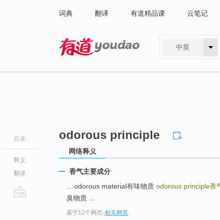
词典
翻译
有道精品课
云笔记
中英
有道 - 网易旗下搜索
odorous principle
目录
网络释义
释义
香气主要成分
翻译
... odorous material有味物质
odorous principle
香
臭物质 ...
go
基于12个网页
-
相关网页
top