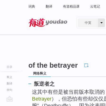
词典
翻译
有道精品课
云笔记
中英
有道 - 网易旗下搜索
of the betrayer
目录
网络释义
释义
叛逆者之
翻译
例句
这其中有些是被当前版本取消的
Betrayer
），但恐怕有些却仅仅是
go
腕”（Deathcuffs），因为这