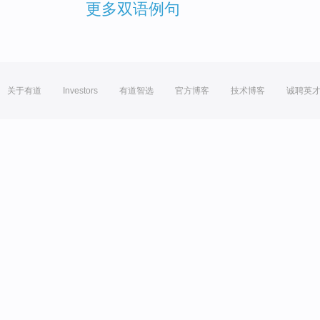
更多双语例句
关于有道
Investors
有道智选
官方博客
技术博客
诚聘英