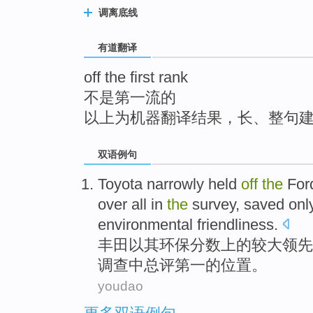
top
调离底线
有道翻译
off the first rank
不是第一流的
以上为机器翻译结果，长、整句
双语例句
Toyota
narrowly
held
off
the
For
over all
in
the
survey
, saved onl
environmental friendliness
.
丰田
以
其
环保
分数
上
的较大
领先
调查
中
总评
第一
的位置。
youdao