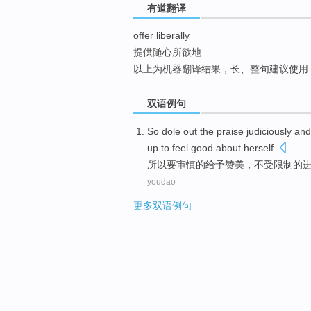
有道翻译
top
offer liberally
提供随心所欲地
以上为机器翻译结果，长、整句建议使用
双语例句
So
dole
out
the
praise
judiciously an
up
to
feel
good
about herself
.
所以
要审慎
的
给予赞美
，不受限制的
youdao
更多双语例句