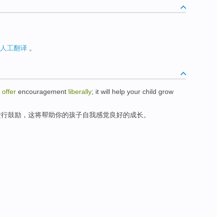
人工翻译
。
d
offer
encouragement
liberally
;
it
will
help
your
child
grow
进行
鼓励
，
这
将
帮助
你
的
孩子
自我
感觉
良好
的
成长
。