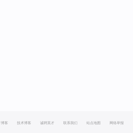
方博客
技术博客
诚聘英才
联系我们
站点地图
网络举报