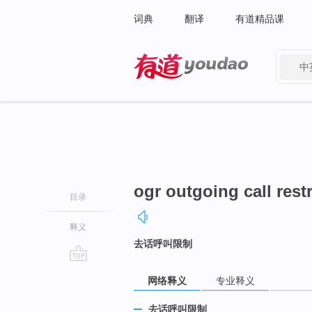
词典
翻译
有道精品课
中
有道 - 网易旗下搜索
ogr outgoing call restr
目录
释义
去话呼叫限制
go
网络释义
专业释义
top
去话呼叫限制