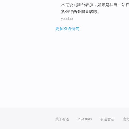
不过
说
到
舞台
表演，如果
是
我
自己
站
紧张得两条腿直
哆嗦
。
youdao
更多双语例句
关于有道
Investors
有道智选
官