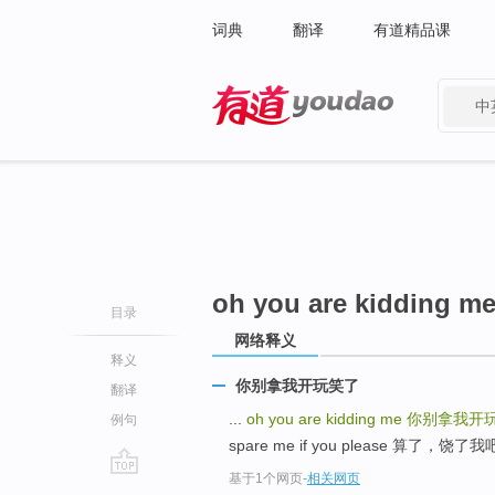
词典
翻译
有道精品课
中
有道 - 网易旗下搜索
oh you are kidding m
目录
网络释义
释义
你别拿我开玩笑了
翻译
...
oh you are kidding me
你别拿我开
例句
spare me if you please 算了，饶了我吧 
基于1个网页
-
相关网页
go