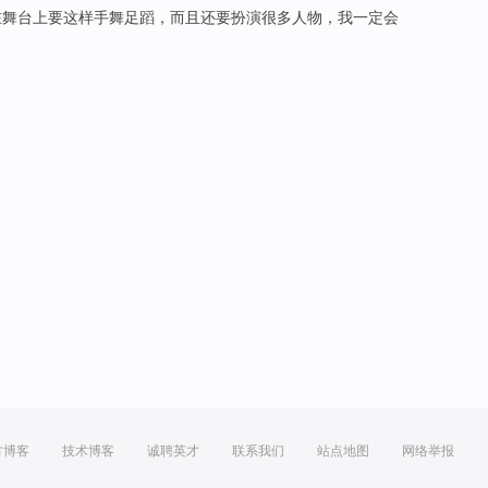
在
舞台上要这样手舞足蹈，
而且
还要
扮演
很多
人物，我一定
会
方博客
技术博客
诚聘英才
联系我们
站点地图
网络举报