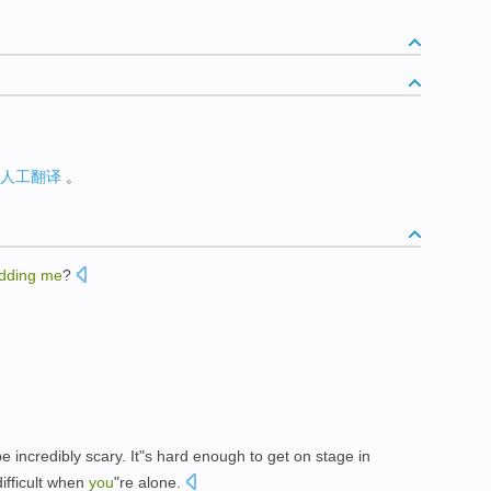
人工翻译
。
idding
me
?
e incredibly
scary
.
It
"s hard
enough
to get
on
stage
in
ifficult when
you
"re
alone
.