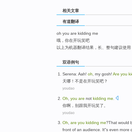
top
相关文章
有道翻译
oh you are kidding me
哦，你在开玩笑吧
以上为机器翻译结果，长、整句建议使用
双语例句
Serena: Aah!
oh
,
my gosh
!
Are
you
k
天
哪
！不是
在开玩笑
吧？
youdao
Oh
,
you
are
not
kidding
me
.
你
啊
，
别
跟
我
开玩笑
了。
youdao
Oh
,
are
you
kidding
me
?That
would
b
front of an audience. It"s
even
more d