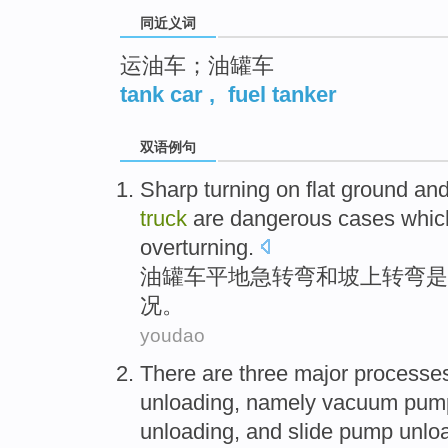
同近义词
运油车；油罐车
tank car
,
fuel tanker
双语例句
Sharp
turning
on
flat ground
an
truck
are
dangerous
cases whi
overturning
.
油罐车
平地
急转弯
和
坡
上
转弯
是
况。
youdao
There
are three
major
processe
unloading
, namely
vacuum
pump
unloading,
and
slide
pump
unloa