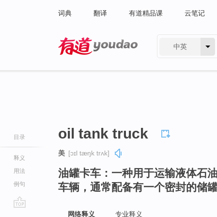
词典
翻译
有道精品课
云笔记
中英
有道 - 网易旗下搜索
oil tank truck
目录
美
[ɔɪl tæŋk trʌk]
释义
油罐卡车：一种用于运输液体石
用法
例句
车辆，通常配备有一个密封的储
go
网络释义
专业释义