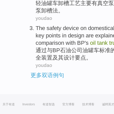
轻
油罐车
卸
槽
工艺
主要
有
真空泵
泵
卸槽法。
youdao
The
safety
device
on
domestical
key points
in
design
are
explain
comparison
with
BP
's
oil
tank
tr
通过
与
BP石油公司
油罐车
标准
全
装置
及其
设计
要点
。
youdao
更多双语例句
关于有道
Investors
有道智选
官方博客
技术博客
诚聘英