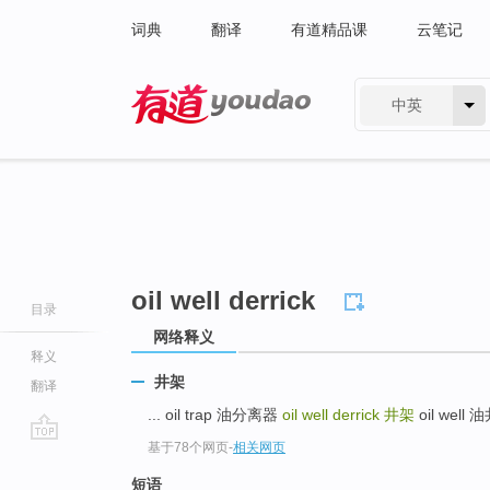
词典
翻译
有道精品课
云笔记
中英
有道 - 网易旗下搜索
oil well derrick
目录
网络释义
释义
井架
翻译
... oil trap 油分离器
oil well derrick
井架
oil well 油井
基于78个网页
-
相关网页
go
top
短语