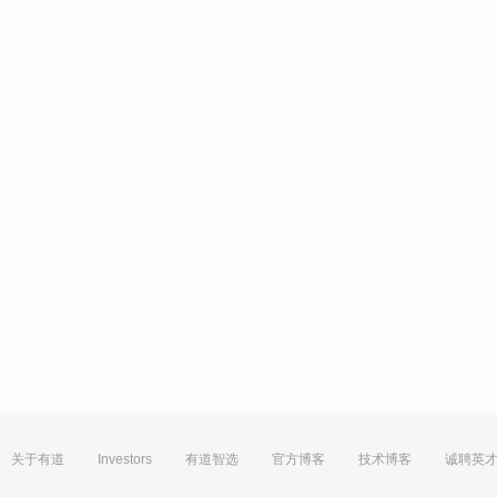
关于有道
Investors
有道智选
官方博客
技术博客
诚聘英