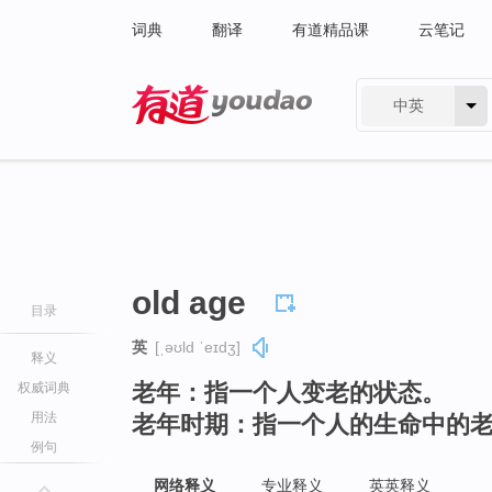
词典
翻译
有道精品课
云笔记
中英
有道 - 网易旗下搜索
old age
目录
英
[ˌəʊld ˈeɪdʒ]
释义
老年：指一个人变老的状态。
权威词典
用法
老年时期：指一个人的生命中的
例句
网络释义
专业释义
英英释义