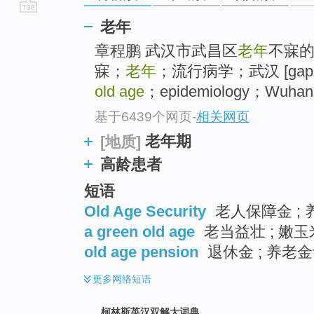
go
老年
top
章程鹏 武汉市武昌区
老年
不寐的
寐；
老年
；流行病学；武汉 [gap=11
old age
；epidemiology；Wuhan
基于6439个网页
-
相关网页
老年期
[地质]
高龄患者
短语
Old Age Security
老人保障金 ; 
a green old age
老当益壮 ; 嫩玉
old age pension
退休金 ; 养老金
更多
网络短语
柯林斯英汉双解大词典