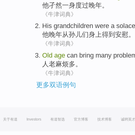
他
孑然
一身度过晚年。
《牛津词典》
His
grandchildren
were
a solac
他
晚年从
孙儿
们身上
得到
安慰。
《牛津词典》
Old
age
can bring
many
proble
人
老
麻烦
多
。
《牛津词典》
更多双语例句
关于有道
Investors
有道智选
官方博客
技术博客
诚聘英